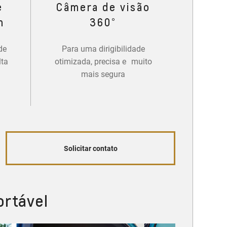
e
Câmera de visão
m
360°
de
Para uma dirigibilidade
lta
otimizada, precisa e muito
mais segura
Solicitar contato
ortável